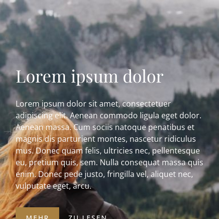
Lorem ipsum dolor
Lorem ipsum dolor sit amet, consectetuer
adipiscing elit. Aenean commodo ligula eget dolor.
Aenean massa. Cum sociis natoque penatibus et
magnis dis parturient montes, nascetur ridiculus
mus. Donec quam felis, ultricies nec, pellentesque
eu, pretium quis, sem. Nulla consequat massa quis
enim. Donec pede justo, fringilla vel, aliquet nec,
vulputate eget, arcu.
MEHR
ZU LESEN